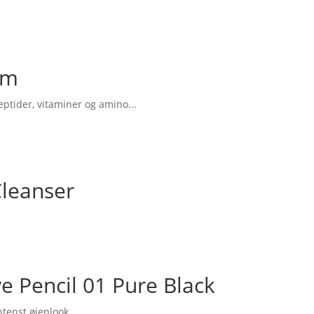
um
ptider, vitaminer og amino...
leanser
e Pencil 01 Pure Black
ntenst øjenlook.