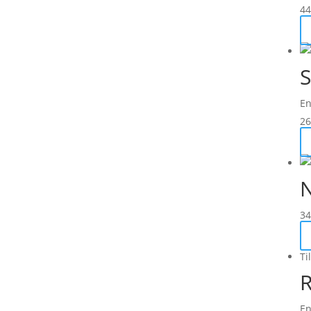
44
S
En
26
N
34
Ti
R
En