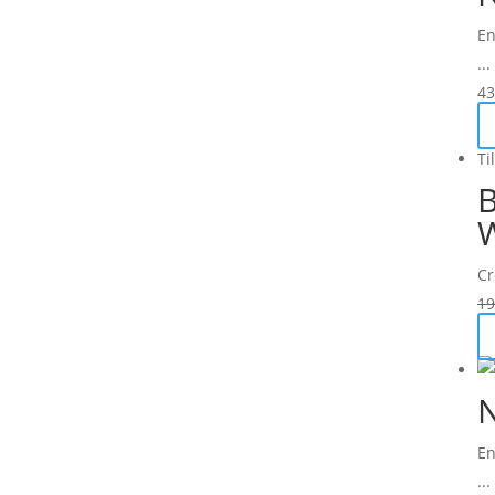
En
...
43
Ti
B
Cr
19
N
En
...