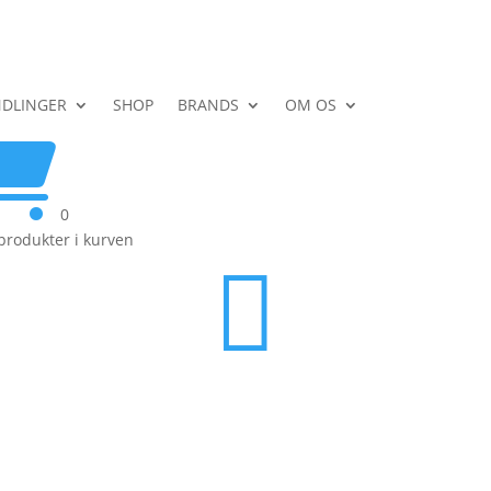
DLINGER
SHOP
BRANDS
OM OS

0
produkter i kurven
