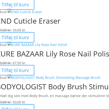
oprindelige
aktuelle
Tilføj til kurv
pris
pris
lbud
var:
er:
ND Cuticle Eraser
549,00 kr..
274,50 kr..
Den
Den
9,00
kr.
59,00
kr.
oprindelige
aktuelle
Tilføj til kurv
pris
pris
lbud
var:
er:
URE BAZAAR Lily Rose Nail Poli
119,00 kr..
59,00 kr..
Den
Den
5,00
kr.
67,50
kr.
oprindelige
aktuelle
Tilføj til kurv
pris
pris
lbud
var:
er:
ODYOLOGIST Body Brush Stimul
135,00 kr..
67,50 kr..
rkæl dig selv med Body Brush, en massage børste der stimulerer bl
Den
Den
9,00
kr.
50,00
kr.
oprindelige
aktuelle