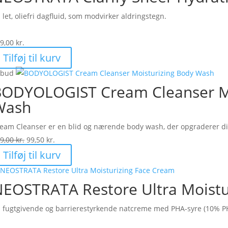
 let, oliefri dagfluid, som modvirker aldringstegn.
9,00
kr.
Tilføj til kurv
lbud
ODYOLOGIST Cream Cleanser Mo
Wash
eam Cleanser er en blid og nærende body wash, der opgraderer din 
Den
Den
9,00
kr.
99,50
kr.
oprindelige
aktuelle
Tilføj til kurv
pris
pris
var:
er:
EOSTRATA Restore Ultra Moistu
199,00 kr..
99,50 kr..
 fugtgivende og barrierestyrkende natcreme med PHA-syre (10% P