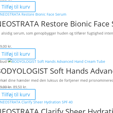
Tilføj til kurv
EOSTRATA Restore Bionic Face
 alsidig serum, som genopbygger huden og tilfører fugtighed inten
9,00
kr.
Tilføj til kurv
lbud
BODYOLOGIST Soft Hands Advan
rkæl dine hænder med den luksus de fortjener med prisnominered
Den
Den
9,00
kr.
89,50
kr.
oprindelige
aktuelle
Tilføj til kurv
pris
pris
var:
er:
EOSTRATA Clarify Sheer Hydrat
179,00 kr..
89,50 kr..