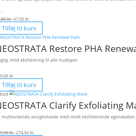
..
Den
Den
,00
kr.
47,50
kr.
oprindelige
aktuelle
Tilføj til kurv
pris
pris
var:
er:
NEOSTRATA Restore PHA Renewa
95,00 kr..
47,50 kr..
glig, mild eksfoliering til alle hudtyper
9,00
kr.
Tilføj til kurv
lbud
EOSTRATA Clarify Exfoliating M
 multivirkende ansigtsmaske med mildt eksfolierende egenskaber, 
Den
Den
9,00
kr.
274,50
kr.