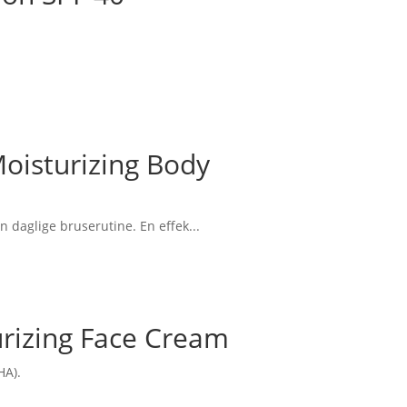
isturizing Body
daglige bruserutine. En effek...
rizing Face Cream
HA).