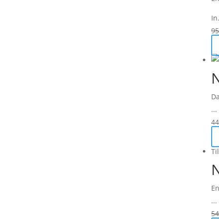
In.
95
Da
...
44
Ti
N
En
...
54