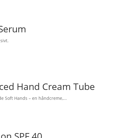
 Serum
sivt.
ced Hand Cream Tube
e Soft Hands – en håndcreme,...
ion SPF 40