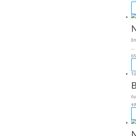
N
En
...
65
Ti
Fo
17
N