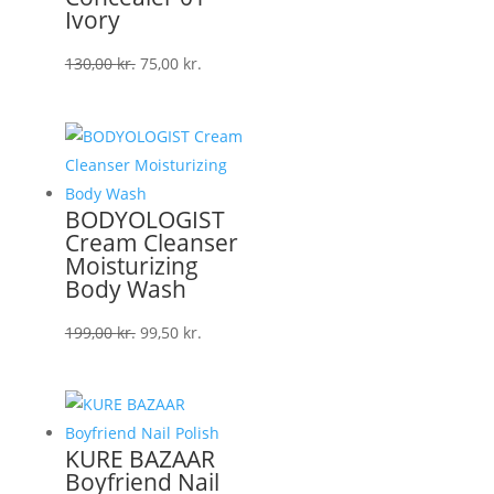
Ivory
Den
Den
130,00
kr.
75,00
kr.
oprindelige
aktuelle
pris
pris
var:
er:
130,00 kr..
75,00 kr..
BODYOLOGIST
Cream Cleanser
Moisturizing
Body Wash
Den
Den
199,00
kr.
99,50
kr.
oprindelige
aktuelle
pris
pris
var:
er:
199,00 kr..
99,50 kr..
KURE BAZAAR
Boyfriend Nail