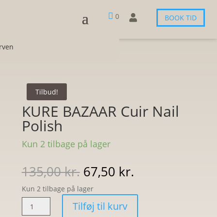

0

BOOK TID
urven
Tilbud!
KURE BAZAAR Cuir Nail
Polish
Kun 2 tilbage på lager
Den
Den
135,00
kr.
67,50
kr.
oprindelige
aktuelle
Kun 2 tilbage på lager
pris
pris
var:
er:
KURE
Tilføj til kurv
135,00 kr..
67,50 kr..
BAZAAR