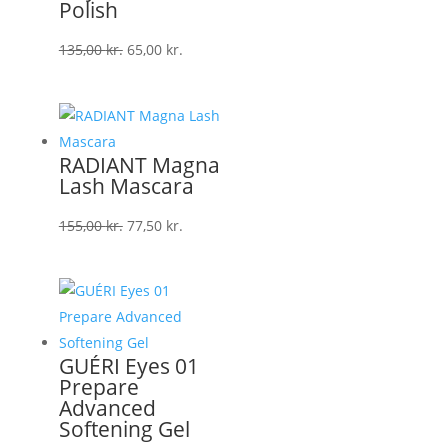
Polish
Den
Den
135,00
kr.
65,00
kr.
oprindelige
aktuelle
pris
pris
var:
er:
135,00 kr..
65,00 kr..
RADIANT Magna
Lash Mascara
Den
Den
155,00
kr.
77,50
kr.
oprindelige
aktuelle
pris
pris
var:
er:
155,00 kr..
77,50 kr..
GUÉRI Eyes 01
Prepare
Advanced
Softening Gel