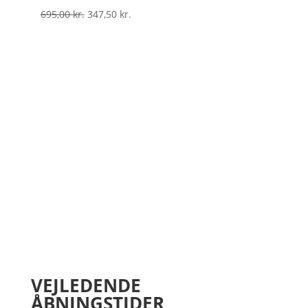
Den
Den
695,00
kr.
347,50
kr.
oprindelige
aktuelle
pris
pris
var:
er:
695,00 kr..
347,50 kr..
VEJLEDENDE
ÅBNINGSTIDER