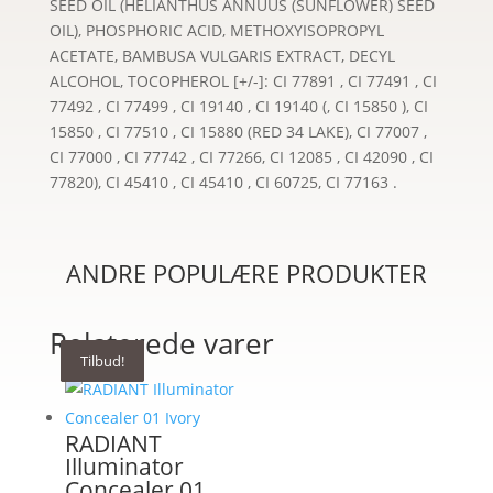
SEED OIL (HELIANTHUS ANNUUS (SUNFLOWER) SEED
OIL), PHOSPHORIC ACID, METHOXYISOPROPYL
ACETATE, BAMBUSA VULGARIS EXTRACT, DECYL
ALCOHOL, TOCOPHEROL [+/-]: CI 77891 , CI 77491 , CI
77492 , CI 77499 , CI 19140 , CI 19140 (, CI 15850 ), CI
15850 , CI 77510 , CI 15880 (RED 34 LAKE), CI 77007 ,
CI 77000 , CI 77742 , CI 77266, CI 12085 , CI 42090 , CI
77820), CI 45410 , CI 45410 , CI 60725, CI 77163 .
ANDRE POPULÆRE PRODUKTER
Relaterede varer
Tilbud!
Tilbud!
Tilbud!
Tilbud!
Tilbud!
RADIANT
Illuminator
Concealer 01