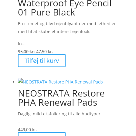
Waterproof Eye Pencil
01 Pure Black
En cremet og blød øjenblyant der med lethed er
med til at skabe et intenst øjenlook.
In...
Den
Den
95,00
kr.
47,50
kr.
oprindelige
aktuelle
Tilføj til kurv
pris
pris
var:
er:
95,00 kr..
47,50 kr..
NEOSTRATA Restore
PHA Renewal Pads
Daglig, mild eksfoliering til alle hudtyper
...
449,00
kr.