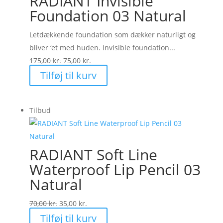
RADIANT Invisible
Foundation 03 Natural
Letdækkende foundation som dækker naturligt og
bliver ‘et med huden. Invisible foundation...
Den
Den
175,00
kr.
75,00
kr.
oprindelige
aktuelle
Tilføj til kurv
pris
pris
var:
er:
Tilbud
175,00 kr..
75,00 kr..
RADIANT Soft Line
Waterproof Lip Pencil 03
Natural
Den
Den
70,00
kr.
35,00
kr.
oprindelige
aktuelle
Tilføj til kurv