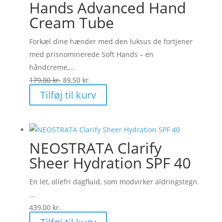
Hands Advanced Hand
Cream Tube
Forkæl dine hænder med den luksus de fortjener
med prisnominerede Soft Hands – en
håndcreme,...
Den
Den
179,00
kr.
89,50
kr.
oprindelige
aktuelle
Tilføj til kurv
pris
pris
var:
er:
179,00 kr..
89,50 kr..
NEOSTRATA Clarify
Sheer Hydration SPF 40
En let, oliefri dagfluid, som modvirker aldringstegn.
...
439,00
kr.