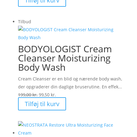
Tilføj til kurv
Tilbud
BODYOLOGIST Cream
Cleanser Moisturizing
Body Wash
Cream Cleanser er en blid og nærende body wash,
der opgraderer din daglige bruserutine. En effek...
Den
Den
199,00
kr.
99,50
kr.
oprindelige
aktuelle
Tilføj til kurv
pris
pris
var:
er:
199,00 kr..
99,50 kr..