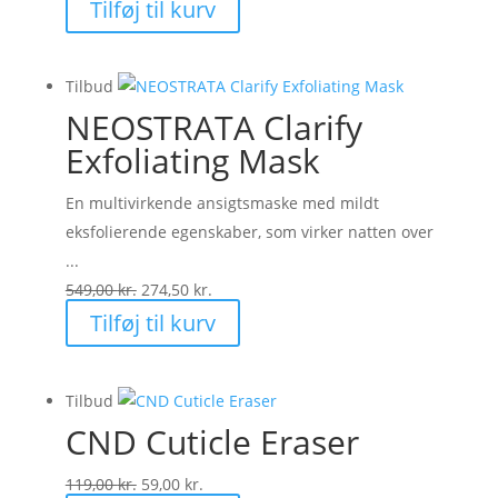
Tilføj til kurv
Tilbud
NEOSTRATA Clarify
Exfoliating Mask
En multivirkende ansigtsmaske med mildt
eksfolierende egenskaber, som virker natten over
...
Den
Den
549,00
kr.
274,50
kr.
oprindelige
aktuelle
Tilføj til kurv
pris
pris
var:
er:
Tilbud
549,00 kr..
274,50 kr..
CND Cuticle Eraser
Den
Den
119,00
kr.
59,00
kr.