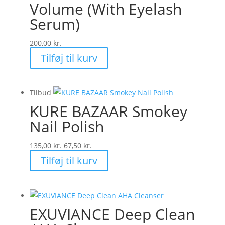
Volume (With Eyelash
Serum)
200,00
kr.
Tilføj til kurv
Tilbud
KURE BAZAAR Smokey
Nail Polish
Den
Den
135,00
kr.
67,50
kr.
oprindelige
aktuelle
Tilføj til kurv
pris
pris
var:
er:
135,00 kr..
67,50 kr..
EXUVIANCE Deep Clean