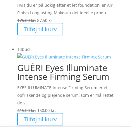
Hvis du er på udkig efter et let foundation, er Air
Finish Longlasting Make-up det ideelle produ...
Den
Den
175,00
kr.
87,50
kr.
oprindelige
aktuelle
Tilføj til kurv
pris
pris
var:
er:
Tilbud
175,00 kr..
87,50 kr..
GUÉRI Eyes Illuminate
Intense Firming Serum
EYES ILLUMINATE Intense Firming Serum er et
opfriskende og plejende serum, som er målrettet
de s...
Den
Den
415,00
kr.
150,00
kr.
oprindelige
aktuelle
Tilføj til kurv
pris
pris