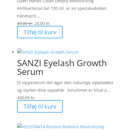
Guéri Hands Clean Deeply Moisturizing
Antibacterial Gel 100 ml. er en specialudviklet
håndsprit...
Den
Den
49,00
kr.
20,00
kr.
oprindelige
aktuelle
Tilføj til kurv
pris
pris
var:
er:
49,00 kr..
20,00 kr..
SANZI Eyelash Growth
Serum
Et vippeserum der øger den naturlige vippevækst
og styrker dine vippehår. Serummet er tilsat p...
490,00
kr.
Tilføj til kurv