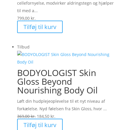
cellefornyelse, modvirker aldringstegn og hjælper
til med a...
799,00
kr.
Tilføj til kurv
Tilbud
BODYOLOGIST Skin
Gloss Beyond
Nourishing Body Oil
Løft din hudplejeoplevelse til et nyt niveau af
forkælelse. Nyd følelsen fra Skin Gloss, hvor ...
Den
Den
369,00
kr.
184,50
kr.
oprindelige
aktuelle
Tilføj til kurv