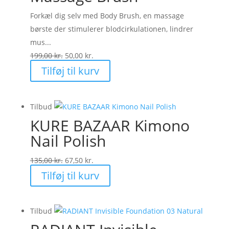
Forkæl dig selv med Body Brush, en massage
børste der stimulerer blodcirkulationen, lindrer
mus...
Den
Den
199,00
kr.
50,00
kr.
oprindelige
aktuelle
Tilføj til kurv
pris
pris
var:
er:
Tilbud
199,00 kr..
50,00 kr..
KURE BAZAAR Kimono
Nail Polish
Den
Den
135,00
kr.
67,50
kr.
oprindelige
aktuelle
Tilføj til kurv
pris
pris
var:
er:
Tilbud
135,00 kr..
67,50 kr..