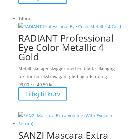
pris
pris
var:
er:
Tilbud
70,00 kr..
35,00 kr..
RADIANT Professional
Eye Color Metallic 4
Gold
Metalliske øjenskygger med en blød, silkeagtig
tekstur for ekstravagant glød og udstråling.
Den
Den
99,00
kr.
49,50
kr.
oprindelige
aktuelle
Tilføj til kurv
pris
pris
var:
er:
99,00 kr..
49,50 kr..
SANZI Mascara Extra