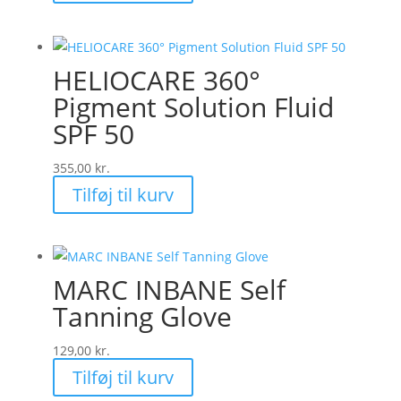
pris
pris
var:
er:
369,00 kr..
184,50 kr..
HELIOCARE 360°
Pigment Solution Fluid
SPF 50
355,00
kr.
Tilføj til kurv
MARC INBANE Self
Tanning Glove
129,00
kr.
Tilføj til kurv