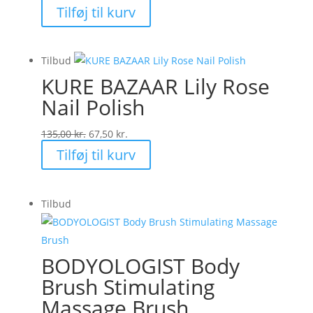
oprindelige
aktuelle
Tilføj til kurv
pris
pris
var:
er:
Tilbud
119,00 kr..
59,00 kr..
KURE BAZAAR Lily Rose
Nail Polish
Den
Den
135,00
kr.
67,50
kr.
oprindelige
aktuelle
Tilføj til kurv
pris
pris
var:
er:
Tilbud
135,00 kr..
67,50 kr..
BODYOLOGIST Body
Brush Stimulating
Massage Brush