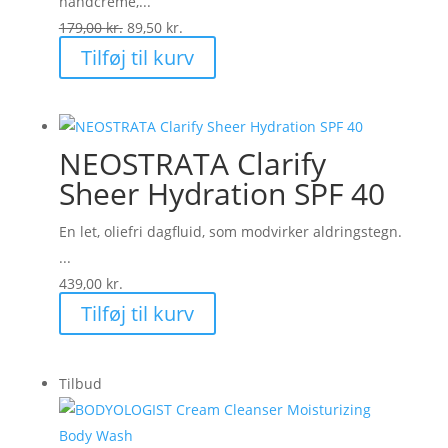
håndcreme,...
Den
Den
179,00
kr.
89,50
kr.
oprindelige
aktuelle
Tilføj til kurv
pris
pris
var:
er:
179,00 kr..
89,50 kr..
NEOSTRATA Clarify
Sheer Hydration SPF 40
En let, oliefri dagfluid, som modvirker aldringstegn.
...
439,00
kr.
Tilføj til kurv
Tilbud