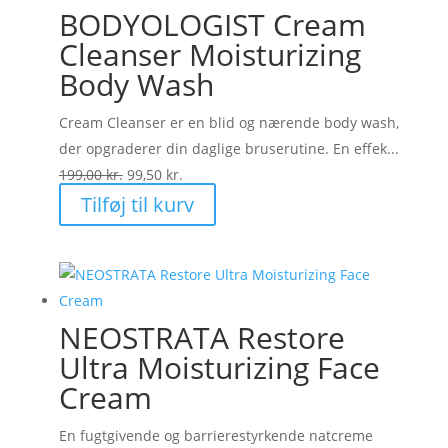
BODYOLOGIST Cream
Cleanser Moisturizing
Body Wash
Cream Cleanser er en blid og nærende body wash,
der opgraderer din daglige bruserutine. En effek...
Den
Den
199,00
kr.
99,50
kr.
oprindelige
aktuelle
Tilføj til kurv
pris
pris
var:
er:
199,00 kr..
99,50 kr..
NEOSTRATA Restore
Ultra Moisturizing Face
Cream
En fugtgivende og barrierestyrkende natcreme