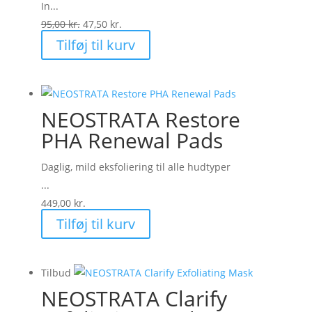
In...
Den
Den
95,00
kr.
47,50
kr.
oprindelige
aktuelle
Tilføj til kurv
pris
pris
var:
er:
95,00 kr..
47,50 kr..
NEOSTRATA Restore
PHA Renewal Pads
Daglig, mild eksfoliering til alle hudtyper
...
449,00
kr.
Tilføj til kurv
Tilbud
NEOSTRATA Clarify