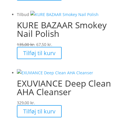
Tilbud
KURE BAZAAR Smokey
Nail Polish
Den
Den
135,00
kr.
67,50
kr.
oprindelige
aktuelle
Tilføj til kurv
pris
pris
var:
er:
135,00 kr..
67,50 kr..
EXUVIANCE Deep Clean
AHA Cleanser
329,00
kr.
Tilføj til kurv