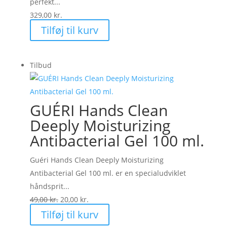
perfekt...
329,00
kr.
Tilføj til kurv
Tilbud
GUÉRI Hands Clean
Deeply Moisturizing
Antibacterial Gel 100 ml.
Guéri Hands Clean Deeply Moisturizing
Antibacterial Gel 100 ml. er en specialudviklet
håndsprit...
Den
Den
49,00
kr.
20,00
kr.
oprindelige
aktuelle
Tilføj til kurv
pris
pris