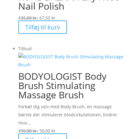
Nail Polish
Den
Den
135,00
kr.
67,50
kr.
oprindelige
aktuelle
Tilføj til kurv
pris
pris
var:
er:
Tilbud
135,00 kr..
67,50 kr..
BODYOLOGIST Body
Brush Stimulating
Massage Brush
Forkæl dig selv med Body Brush, en massage
børste der stimulerer blodcirkulationen, lindrer
mus...
Den
Den
199,00
kr.
50,00
kr.
oprindelige
aktuelle