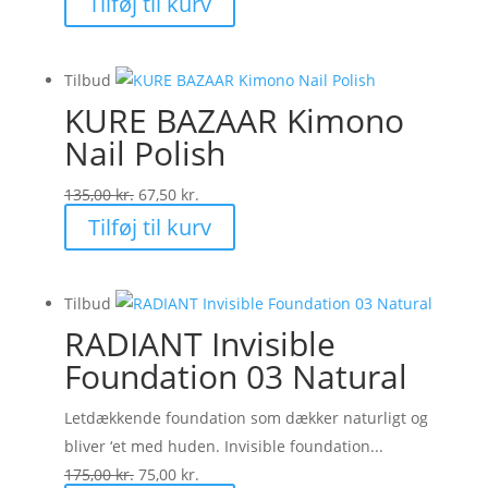
Tilføj til kurv
pris
pris
var:
er:
Tilbud
199,00 kr..
50,00 kr..
KURE BAZAAR Kimono
Nail Polish
Den
Den
135,00
kr.
67,50
kr.
oprindelige
aktuelle
Tilføj til kurv
pris
pris
var:
er:
Tilbud
135,00 kr..
67,50 kr..
RADIANT Invisible
Foundation 03 Natural
Letdækkende foundation som dækker naturligt og
bliver ‘et med huden. Invisible foundation...
Den
Den
175,00
kr.
75,00
kr.