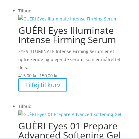
var:
er:
Tilbud
175,00 kr..
87,50 kr..
GUÉRI Eyes Illuminate
Intense Firming Serum
EYES ILLUMINATE Intense Firming Serum er et
opfriskende og plejende serum, som er målrettet
de s...
Den
Den
415,00
kr.
150,00
kr.
oprindelige
aktuelle
Tilføj til kurv
pris
pris
var:
er:
Tilbud
415,00 kr..
150,00 kr..
GUÉRI Eyes 01 Prepare
Advanced Softening Gel