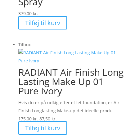
Spray
379,00
kr.
Tilføj til kurv
Tilbud
RADIANT Air Finish Long
Lasting Make Up 01
Pure Ivory
Hvis du er på udkig efter et let foundation, er Air
Finish Longlasting Make-up det ideelle produ...
Den
Den
175,00
kr.
87,50
kr.
oprindelige
aktuelle
Tilføj til kurv
pris
pris