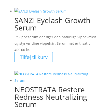
var:
er:
49,00 kr..
20,00 kr..
SANZI Eyelash Growth
Serum
Et vippeserum der øger den naturlige vippevækst
og styrker dine vippehår. Serummet er tilsat p...
490,00
kr.
Tilføj til kurv
NEOSTRATA Restore
Redness Neutralizing
Serum