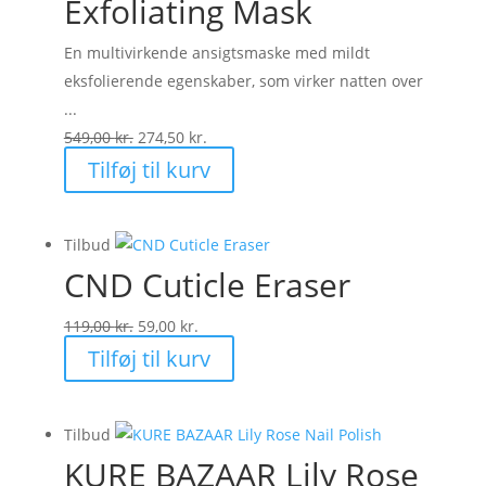
Exfoliating Mask
En multivirkende ansigtsmaske med mildt
eksfolierende egenskaber, som virker natten over
...
Den
Den
549,00
kr.
274,50
kr.
oprindelige
aktuelle
Tilføj til kurv
pris
pris
var:
er:
Tilbud
549,00 kr..
274,50 kr..
CND Cuticle Eraser
Den
Den
119,00
kr.
59,00
kr.
oprindelige
aktuelle
Tilføj til kurv
pris
pris
var:
er:
Tilbud
119,00 kr..
59,00 kr..
KURE BAZAAR Lily Rose