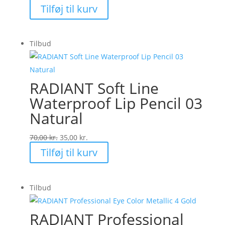
oprindelige
aktuelle
Tilføj til kurv
pris
pris
var:
er:
Tilbud
175,00 kr..
75,00 kr..
RADIANT Soft Line
Waterproof Lip Pencil 03
Natural
Den
Den
70,00
kr.
35,00
kr.
oprindelige
aktuelle
Tilføj til kurv
pris
pris
var:
er:
Tilbud
70,00 kr..
35,00 kr..
RADIANT Professional