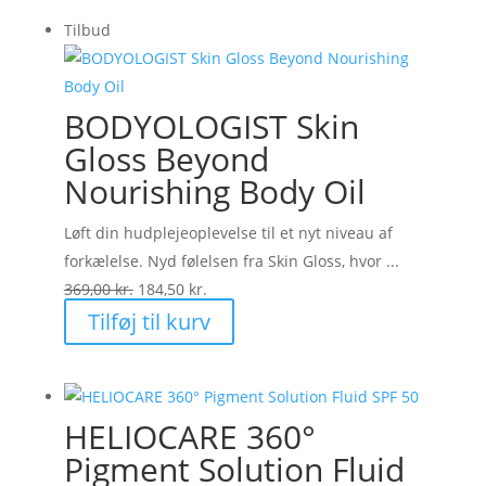
Tilbud
BODYOLOGIST Skin
Gloss Beyond
Nourishing Body Oil
Løft din hudplejeoplevelse til et nyt niveau af
forkælelse. Nyd følelsen fra Skin Gloss, hvor ...
Den
Den
369,00
kr.
184,50
kr.
oprindelige
aktuelle
Tilføj til kurv
pris
pris
var:
er:
369,00 kr..
184,50 kr..
HELIOCARE 360°
Pigment Solution Fluid