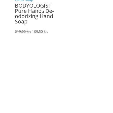
BODYOLOGIST
Pure Hands De-
odorizing Hand
Soap
Den
Den
219,00
kr.
109,50
kr.
oprindelige
aktuelle
pris
pris
var:
er:
219,00 kr..
109,50 kr..