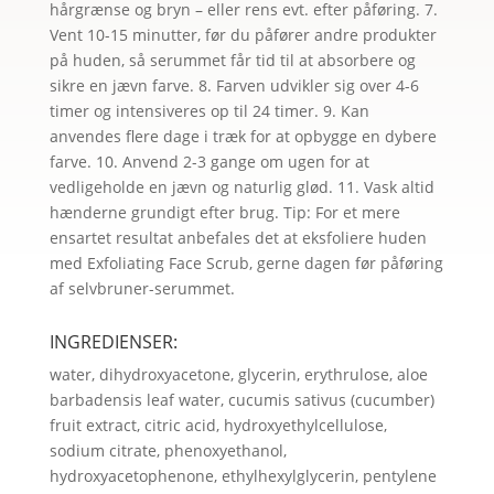
hårgrænse og bryn – eller rens evt. efter påføring. 7.
Vent 10-15 minutter, før du påfører andre produkter
på huden, så serummet får tid til at absorbere og
sikre en jævn farve. 8. Farven udvikler sig over 4-6
timer og intensiveres op til 24 timer. 9. Kan
anvendes flere dage i træk for at opbygge en dybere
farve. 10. Anvend 2-3 gange om ugen for at
vedligeholde en jævn og naturlig glød. 11. Vask altid
hænderne grundigt efter brug. Tip: For et mere
ensartet resultat anbefales det at eksfoliere huden
med Exfoliating Face Scrub, gerne dagen før påføring
af selvbruner-serummet.
INGREDIENSER:
water, dihydroxyacetone, glycerin, erythrulose, aloe
barbadensis leaf water, cucumis sativus (cucumber)
fruit extract, citric acid, hydroxyethylcellulose,
sodium citrate, phenoxyethanol,
hydroxyacetophenone, ethylhexylglycerin, pentylene