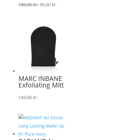
Den
Den
180,00
kr.
90,00
kr.
oprindelige
aktuelle
pris
pris
var:
er:
180,00 kr..
90,00 kr..
MARC INBANE
Exfoliating Mitt
149,00
kr.