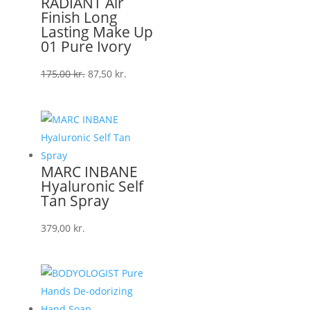
RADIANT Air
Finish Long
Lasting Make Up
01 Pure Ivory
Den
Den
175,00
kr.
87,50
kr.
oprindelige
aktuelle
pris
pris
var:
er:
175,00 kr..
87,50 kr..
MARC INBANE
Hyaluronic Self
Tan Spray
379,00
kr.