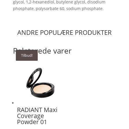
glycol, 1,2-hexanediol, butylene glycol, disodium
phosphate, polysorbate 60, sodium phosphate.
ANDRE POPULÆRE PRODUKTER
Relaterede varer
Tilbud!
Tilbud!
Tilbud!
RADIANT Maxi
Coverage
Powder 01