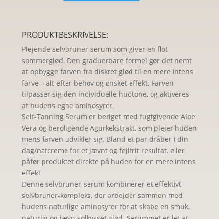
Tanning
Serum
antal
PRODUKTBESKRIVELSE:
Plejende selvbruner-serum som giver en flot
sommerglød. Den graduerbare formel gør det nemt
at opbygge farven fra diskret glød til en mere intens
farve – alt efter behov og ønsket effekt. Farven
tilpasser sig den individuelle hudtone, og aktiveres
af hudens egne aminosyrer.
Self-Tanning Serum er beriget med fugtgivende Aloe
Vera og beroligende Agurkekstrakt, som plejer huden
mens farven udvikler sig. Bland et par dråber i din
dag/natcreme for et jævnt og fejlfrit resultat, eller
påfør produktet direkte på huden for en mere intens
effekt.
Denne selvbruner-serum kombinerer et effektivt
selvbruner-kompleks, der arbejder sammen med
hudens naturlige aminosyrer for at skabe en smuk,
naturlig og jævn solkysset glød. Serummet er let at