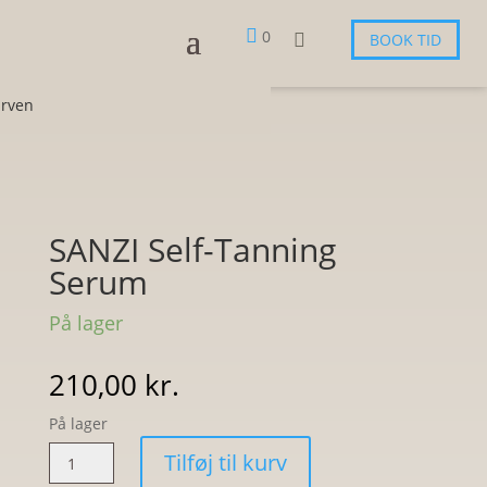

0

BOOK TID
urven
SANZI Self-Tanning
Serum
På lager
210,00
kr.
På lager
SANZI
Tilføj til kurv
Self-