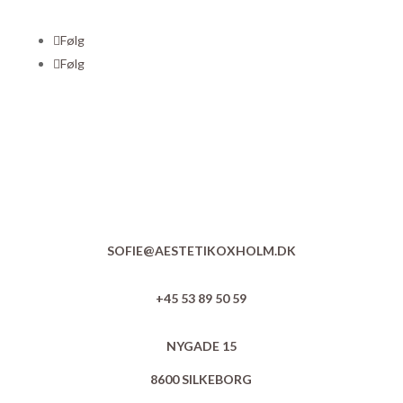
Følg
Følg
SOFIE@AESTETIKOXHOLM.DK
+45 53 89 50 59
NYGADE 15
8600 SILKEBORG