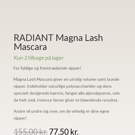
RADIANT Magna Lash
Mascara
Kun 2 tilbage på lager
For fyldige og fremtrædende vipper!
Magna Lash Mascara giver en utrolig volume samt buede
vipper. Indeholder naturlige polysaccharider og dens
specielt designede børste, fanger alle øjenvipperne, selv
de helt små. Intense farver giver et blændende resultat.
Andre vil undre sig over, om de virkelig er dine egne
vipper!
Den
Den
155,00
kr.
77,50
kr.