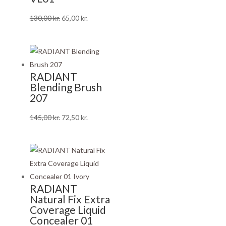
Den
Den
130,00
kr.
65,00
kr.
oprindelige
aktuelle
pris
pris
var:
er:
130,00 kr..
65,00 kr..
RADIANT
Blending Brush
207
Den
Den
145,00
kr.
72,50
kr.
oprindelige
aktuelle
pris
pris
var:
er:
145,00 kr..
72,50 kr..
RADIANT
Natural Fix Extra
Coverage Liquid
Concealer 01