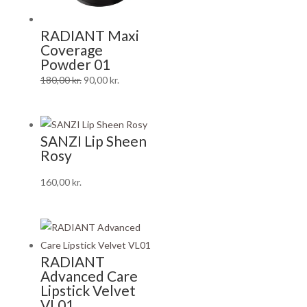
RADIANT Maxi
Coverage
Powder 01
Den
Den
180,00
kr.
90,00
kr.
oprindelige
aktuelle
pris
pris
var:
er:
SANZI Lip Sheen
180,00 kr..
90,00 kr..
Rosy
160,00
kr.
RADIANT
Advanced Care
Lipstick Velvet
VL01