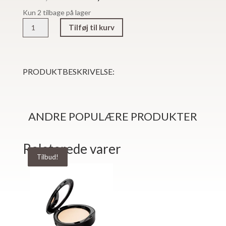
oprindelige
aktuelle
Kun 2 tilbage på lager
pris
pris
RADIANT
var:
er:
Tilføj til kurv
Magna
155,00 kr..
77,50 kr..
Lash
Mascara
antal
PRODUKTBESKRIVELSE:
ANDRE POPULÆRE PRODUKTER
Relaterede varer
Tilbud!
Tilbud!
Tilbud!
Tilbud!