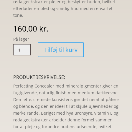
rødalgeekstrakter plejer og beskytter huden, hvilket
efterlader en blød og smidig hud med en ensartet
tone.
160,00
kr.
På lager
Sanzi
Tilføj til kurv
Perfecting
Concealer
Light
Neutral
PRODUKTBESKRIVELSE:
Cool
Perfecting Concealer med mineralpigmenter giver en
Rosy
fugtgivende, naturlig finish med medium dækkeevne.
antal
Den lette, cremede konsistens gør det nemt at påføre
og blende, og den er ideel til at skjule ujævnheder og
mørke rande. Beriget med hyaluronsyre, vitamin E og
rødalgeekstrakter arbejder denne formel sammen
for at pleje og forbedre hudens udseende, hvilket