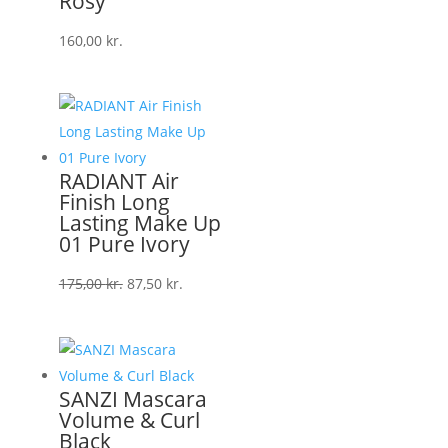
Rosy
160,00
kr.
RADIANT Air
Finish Long
Lasting Make Up
01 Pure Ivory
Den
Den
175,00
kr.
87,50
kr.
oprindelige
aktuelle
pris
pris
var:
er:
175,00 kr..
87,50 kr..
SANZI Mascara
Volume & Curl
Black