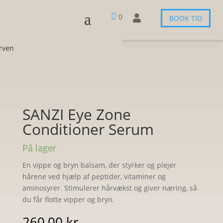

0

BOOK TID
urven
SANZI Eye Zone
Conditioner Serum
På lager
En vippe og bryn balsam, der styrker og plejer
hårene ved hjælp af peptider, vitaminer og
aminosyrer. Stimulerer hårvækst og giver næring, så
du får flotte vipper og bryn.
260,00
kr.