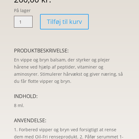
På lager
SANZI
Tilføj til kurv
Eye
Zone
Conditioner
Serum
PRODUKTBESKRIVELSE:
antal
En vippe og bryn balsam, der styrker og plejer
hårene ved hjælp af peptider, vitaminer og
aminosyrer. Stimulerer hårvækst og giver næring, så
du får flotte vipper og bryn.
INDHOLD:
8 ml.
ANVENDELSE:
1. Forbered vipper og bryn ved forsigtigt at rense
dem med Oil-Fri renseprodukt. 2. Påfør serummet 1-