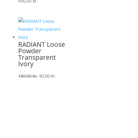
490,00
kr.
RADIANT Loose
Powder
Transparent
Ivory
Den
Den
180,00
kr.
90,00
kr.
oprindelige
aktuelle
pris
pris
var:
er:
180,00 kr..
90,00 kr..