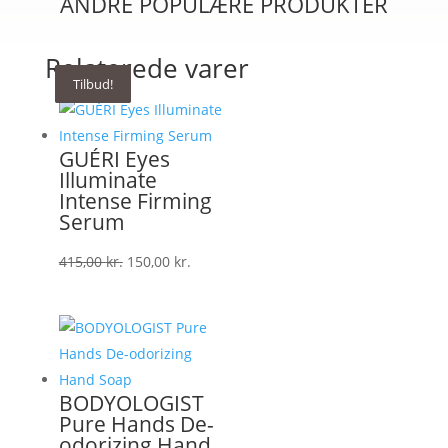
ANDRE POPULÆRE PRODUKTER
Relaterede varer
Tilbud!
Tilbud!
Tilbud!
Tilbud!
GUÉRI Eyes
Illuminate
Intense Firming
Serum
Den
Den
415,00
kr.
150,00
kr.
oprindelige
aktuelle
pris
pris
var:
er:
415,00 kr..
150,00 kr..
BODYOLOGIST
Pure Hands De-
odorizing Hand