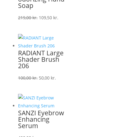
Soap
Den
Den
219,00
kr.
109,50
kr.
oprindelige
aktuelle
pris
pris
var:
er:
219,00 kr..
109,50 kr..
RADIANT Large
Shader Brush
206
Den
Den
100,00
kr.
50,00
kr.
oprindelige
aktuelle
pris
pris
var:
er:
100,00 kr..
50,00 kr..
SANZI Eyebrow
Enhancing
Serum