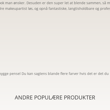
look man ønsker. Desuden er den super let at blende sammen, så ma
antal
ndre makeupartist løs, og opnå fantastiske, langtisholdbare og prof
kygge pensel Du kan sagtens blande flere farver hvis det er det du
ANDRE POPULÆRE PRODUKTER