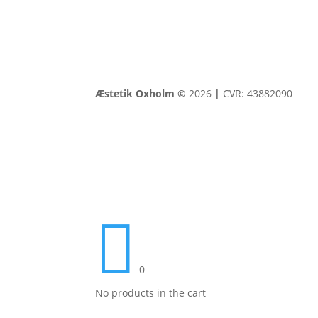
Æstetik Oxholm ©
2026
|
CVR: 43882090

0
No products in the cart