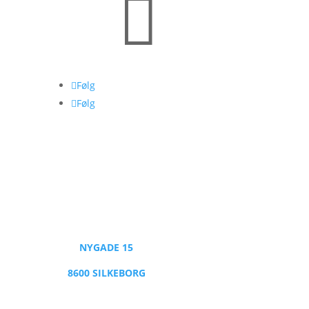

Følg
Følg
NYGADE 15
8600 SILKEBORG