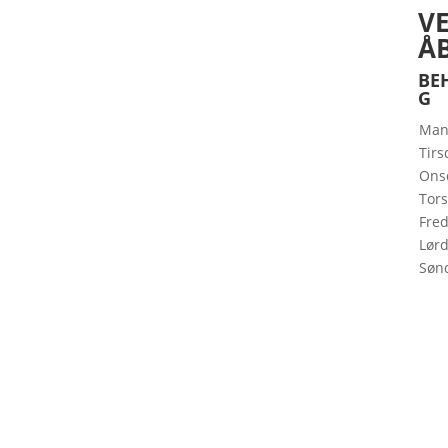
V
Å
BE
G
Man
Tirs
Ons
Tor
Fre
Lør
Søn