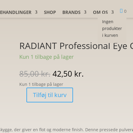

0
EHANDLINGER
SHOP
BRANDS
OM OS
Ingen
produkter
i kurven
RADIANT Professional Eye 
Kun 1 tilbage på lager
Den
Den
85,00
kr.
42,50
kr.
oprindelige
aktuelle
Kun 1 tilbage på lager
pris
pris
var:
er:
Tilføj til kurv
RADIANT
85,00 kr..
42,50 kr..
Professional
Eye
Color
292
skygge, der giver en flot og moderne finish. Denne pressede pulverø
Brown