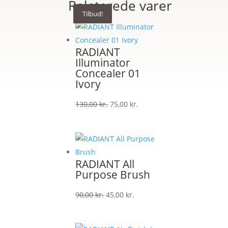
Relaterede varer
Tilbud!
Tilbud!
Tilbud!
RADIANT
Illuminator
Concealer 01
Ivory
Den
Den
130,00
kr.
75,00
kr.
oprindelige
aktuelle
pris
pris
var:
er:
130,00 kr..
75,00 kr..
RADIANT All
Purpose Brush
Den
Den
90,00
kr.
45,00
kr.
oprindelige
aktuelle
pris
pris