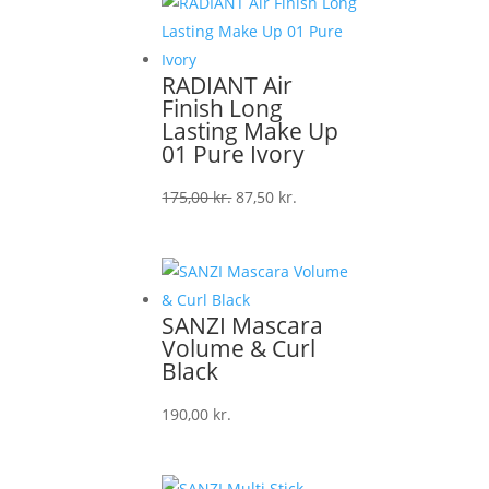
var:
er:
90,00 kr..
45,00 kr..
RADIANT Air
Finish Long
Lasting Make Up
01 Pure Ivory
Den
Den
175,00
kr.
87,50
kr.
oprindelige
aktuelle
pris
pris
var:
er:
175,00 kr..
87,50 kr..
SANZI Mascara
Volume & Curl
Black
190,00
kr.