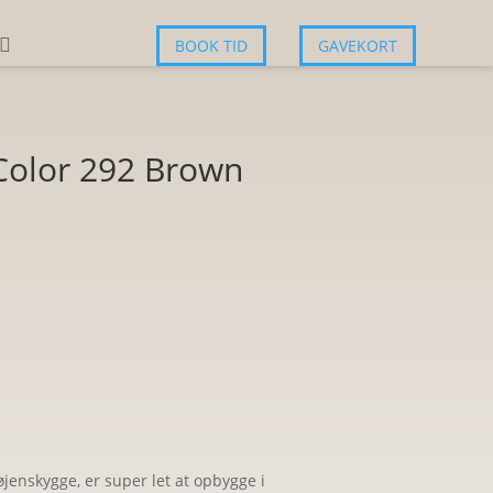

BOOK TID
GAVEKORT
Color 292 Brown
jenskygge, er super let at opbygge i