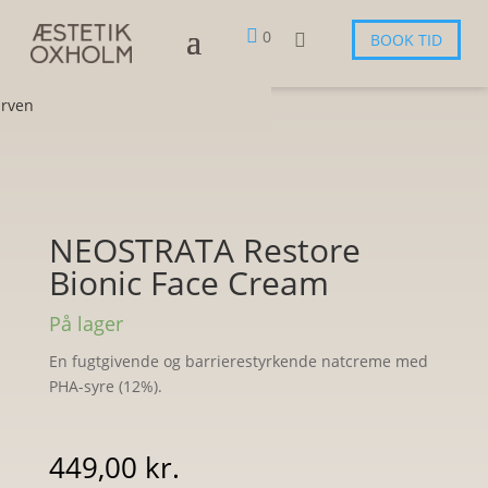

0

BOOK TID
urven
NEOSTRATA Restore
Bionic Face Cream
På lager
En fugtgivende og barrierestyrkende natcreme med
PHA-syre (12%).
449,00
kr.