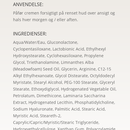
ANVENDELSE:
Påfør cremen forsigtigt på renset hud over ansigt og
hals hver morgen og / eller aften.
INGREDIENSER:
Aqua/Water/Eau, Gluconolactone,
Cyclopentasiloxane, Lactobionic Acid, Ethylhexyl
Hydroxystearate, Cyclohexasiloxane, Propylene
Glycol, Triethanolamine, Limnanthes Alba
(Meadowfoam) Seed Oil, Glycerin, Arginine, C12-15
Alkyl Ethylhexanoate, Glycol Distearate, Octyldodecyl
Myristate, Stearyl Alcohol, PEG-100 Stearate, Glyceryl
Stearate, Ethoxydiglycol, Hydrogenated Vegetable Oil,
Petrolatum, Dimethicone, Laminaria Saccharina
Extract, Hydrogenated Lecithin, Phosphatidylcholine,
Sodium Hyaluronate, Palmitic Acid, Stearic Acid,
Myristic Acid, Steareth-2,
Caprylic/Capric/Myristic/Stearic Triglyceride,
Hydroxyethylcellulose, Xanthan Gum, Polyacrylamide,