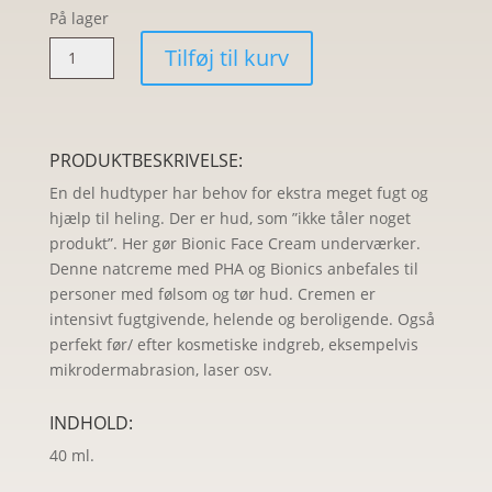
På lager
NEOSTRATA
Tilføj til kurv
Restore
Bionic
Face
Cream
PRODUKTBESKRIVELSE:
antal
En del hudtyper har behov for ekstra meget fugt og
hjælp til heling. Der er hud, som ”ikke tåler noget
produkt”. Her gør Bionic Face Cream underværker.
Denne natcreme med PHA og Bionics anbefales til
personer med følsom og tør hud. Cremen er
intensivt fugtgivende, helende og beroligende. Også
perfekt før/ efter kosmetiske indgreb, eksempelvis
mikrodermabrasion, laser osv.
INDHOLD:
40 ml.