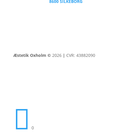
8600 SILKEBORG
Æstetik Oxholm ©
2026
|
CVR: 43882090

0