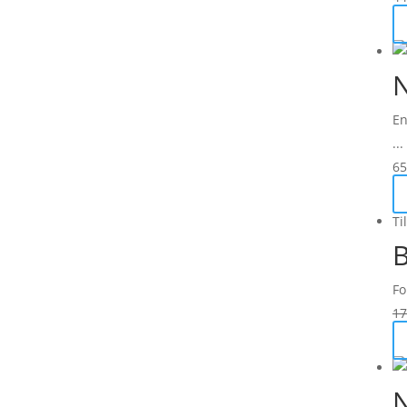
N
En
...
65
Ti
Fo
17
N