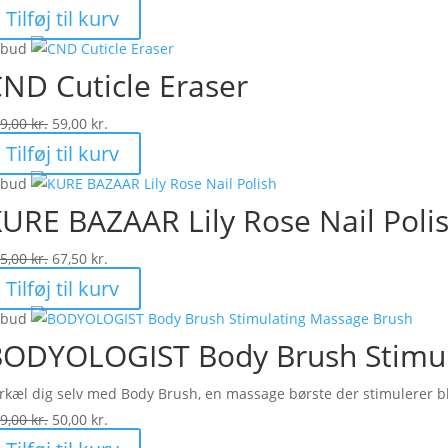
oprindelige
aktuelle
Tilføj til kurv
pris
pris
lbud
var:
er:
ND Cuticle Eraser
549,00 kr..
274,50 kr..
Den
Den
9,00
kr.
59,00
kr.
oprindelige
aktuelle
Tilføj til kurv
pris
pris
lbud
var:
er:
URE BAZAAR Lily Rose Nail Poli
119,00 kr..
59,00 kr..
Den
Den
5,00
kr.
67,50
kr.
oprindelige
aktuelle
Tilføj til kurv
pris
pris
lbud
var:
er:
ODYOLOGIST Body Brush Stimul
135,00 kr..
67,50 kr..
rkæl dig selv med Body Brush, en massage børste der stimulerer bl
Den
Den
9,00
kr.
50,00
kr.
oprindelige
aktuelle