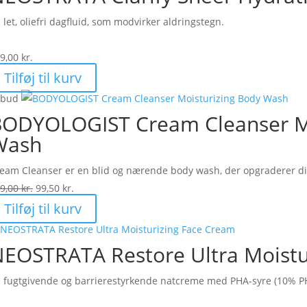
 let, oliefri dagfluid, som modvirker aldringstegn.
9,00
kr.
Tilføj til kurv
lbud
ODYOLOGIST Cream Cleanser Mo
Wash
eam Cleanser er en blid og nærende body wash, der opgraderer din 
Den
Den
9,00
kr.
99,50
kr.
oprindelige
aktuelle
Tilføj til kurv
pris
pris
var:
er:
EOSTRATA Restore Ultra Moistu
199,00 kr..
99,50 kr..
 fugtgivende og barrierestyrkende natcreme med PHA-syre (10% P