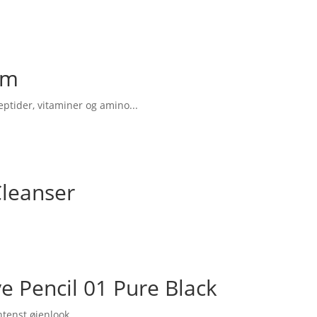
um
ptider, vitaminer og amino...
leanser
e Pencil 01 Pure Black
ntenst øjenlook.