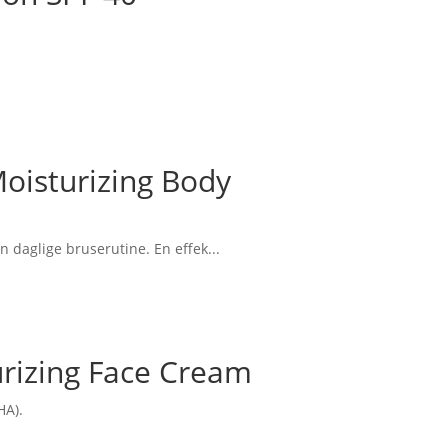
isturizing Body
daglige bruserutine. En effek...
rizing Face Cream
HA).