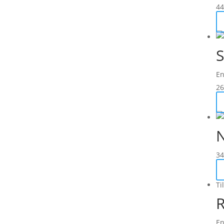
44
S
En
26
N
34
Ti
R
En