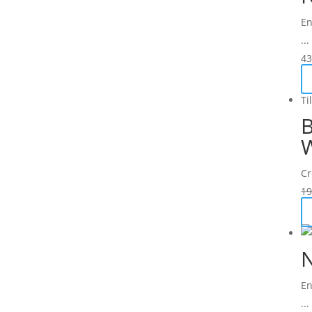
En
...
43
Ti
B
Cr
19
N
En
...