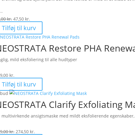
..
Den
Den
,00
kr.
47,50
kr.
oprindelige
aktuelle
Tilføj til kurv
pris
pris
var:
er:
NEOSTRATA Restore PHA Renewa
95,00 kr..
47,50 kr..
glig, mild eksfoliering til alle hudtyper
9,00
kr.
Tilføj til kurv
lbud
EOSTRATA Clarify Exfoliating M
 multivirkende ansigtsmaske med mildt eksfolierende egenskaber, 
Den
Den
9,00
kr.
274,50
kr.