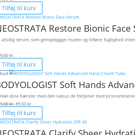
Tilføj til kurv
EOSTRATA Restore Bionic Face
 alsidig serum, som genopbygger huden og tilfører fugtighed inten
9,00
kr.
Tilføj til kurv
lbud
BODYOLOGIST Soft Hands Advan
rkæl dine hænder med den luksus de fortjener med prisnominered
Den
Den
9,00
kr.
89,50
kr.
oprindelige
aktuelle
Tilføj til kurv
pris
pris
var:
er:
EOSTRATA Clarify Sheer Hydrat
179,00 kr..
89,50 kr..