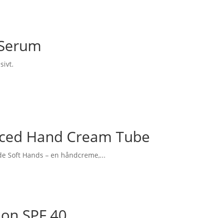
 Serum
sivt.
ced Hand Cream Tube
e Soft Hands – en håndcreme,...
ion SPF 40