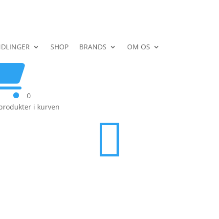
DLINGER
SHOP
BRANDS
OM OS

0
produkter i kurven
