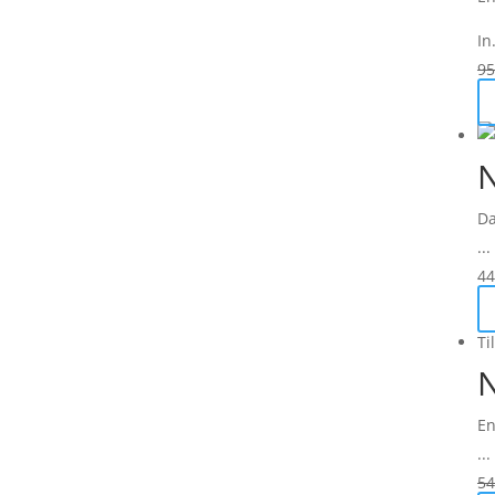
In.
95
Da
...
44
Ti
N
En
...
54